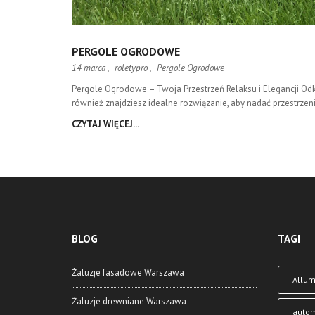
PERGOLE OGRODOWE
14 marca ,
roletypro
,
Pergole Ogrodowe
Pergole Ogrodowe – Twoja Przestrzeń Relaksu i Elegancji Odk
również znajdziesz idealne rozwiązanie, aby nadać przestrzeni
CZYTAJ WIĘCEJ...
BLOG
TAGI
Żaluzje fasadowe Warszawa
Allu
Żaluzje drewniane Warszawa
auto