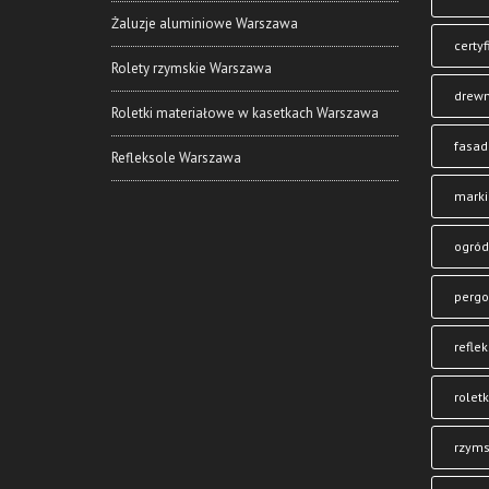
Żaluzje aluminiowe Warszawa
certyf
Rolety rzymskie Warszawa
drewn
Roletki materiałowe w kasetkach Warszawa
fasa
Refleksole Warszawa
marki
ogród
pergo
reflek
roletk
rzyms