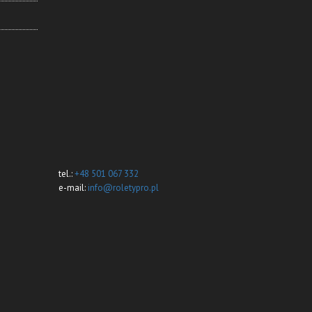
tel.:
+48 501 067 332
e-mail:
info@roletypro.pl