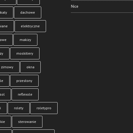
Nice
ikaty
dachowe
iane
elektryczne
dowe
makizy
zy
moskitiery
 zimowy
okna
le
przesłony
sol
reflexole
i
rolety
roletypro
kie
sterowanie