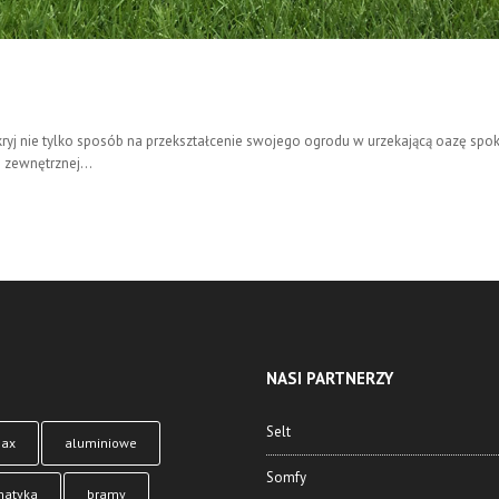
ryj nie tylko sposób na przekształcenie swojego ogrodu w urzekającą oazę spok
 zewnętrznej...
NASI PARTNERZY
Selt
max
aluminiowe
Somfy
matyka
bramy