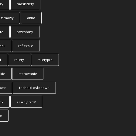
zy
moskitiery
 zimowy
okna
le
przesłony
sol
reflexole
i
rolety
roletypro
kie
sterowanie
owe
techniki osłonowe
ny
zewnętrzne
je