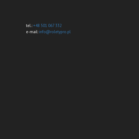
tel.:
+48 501 067 332
e-mail:
info@roletypro.pl