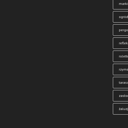
marki
ogród
pergo
reflek
roletk
rzyms
taras
zasło
żaluz