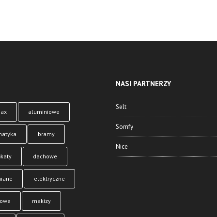
NASI PARTNERZY
Selt
max
aluminiowe
Somfy
matyka
bramy
Nice
ikaty
dachowe
iane
elektryczne
dowe
makizy